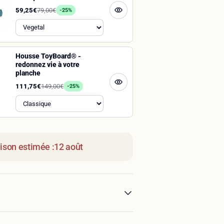
59,25€
79,00€
-25%
Housse ToyBoard® -
redonnez vie à votre
planche
111,75€
149,00€
-25%
aison estimée :
12 août
ateau d'équilibre, inspirée du surf, et
ourt dans le sud-ouest de la France. Elle