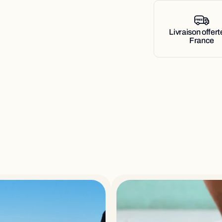
permet de travailler 
les positions (debout, 
Livraison offert
Jouer avec les enfant
France
autonomie, faire du s
profonds et son équili
utilisations à la mais
La ToyBoard® se com
accueillir sans distin
110KG de manière opti
résistance et longévi
été spécialement étud
pour travailler debout,
moins. La légèreté du 
l'essentiel font de la
maniable, quel que so
venons enfiler une hou
aussi pour pouvoir la 
HOUSSE 100% POLY