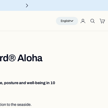
Translatio
English
missing:
en.localiz
rd® Aloha
, posture and well-being in 10
tion to the seaside.