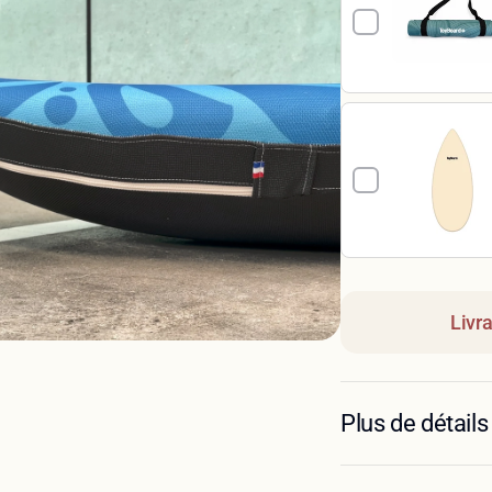
Livr
Plus de détails
La ToyBoard® est un pl
fabriquée en circuit c