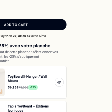
ADD TO CART
Payez en
2x, 3x ou 4x
avec Alma
25% avec votre planche
hat de cette planche : sélectionnez vos
t, les -25% s'appliqueront
anier.
ToyBoard® Hanger / Wall
Mount
56,25€
75,00€
-25%
Tapis ToyBoard – Éditions
Iconiques