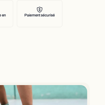
musculation/tonicité/équilibre dans toutes
assis, allongé...).
e en
Paiement sécurisé
s, leur apporter confiance en soi et
port à la maison, travailler ses muscles
bre, renforcer ses articulations... les
on sont variées !
pose d'une mousse développée pour
ctions les enfants et les adultes jusqu'a
male. Sa densité, 70k/m3, offre
té. Son format, 101cm x 38,2cm x 15,5cm à
ié pour dégager la surface nécessaire
 assis, à genoux ou allongé, ni plus, ni
matériau utilisé et ce format réduit à
 ToyBoard® un objet utile, agréable et
it son utilisation. Sur cette mousse, nous
sse, pour la rendre plus résistante et
personnaliser, lui donner des couleurs.
ESTER RECYCLÉ