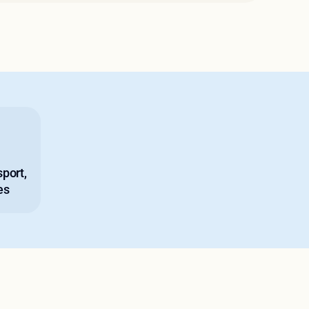
port,
es