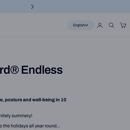
Translatio
English
missing:
en.localiz
rd® Endless
, posture and well-being in 10
finitely summery!
 the holidays all year round...