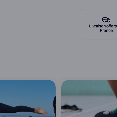
La ToyBoard® est un pl
fabriquée en circuit c
permet de travailler 
les positions (debout, 
Livraison offert
Jouer avec les enfant
France
autonomie, faire du s
profonds et son équili
utilisations à la mais
La ToyBoard® se com
accueillir sans distin
110KG de manière opti
résistance et longévi
été spécialement étud
pour travailler debout,
moins. La légèreté du 
l'essentiel font de la
maniable, quel que so
venons enfiler une hou
aussi pour pouvoir la 