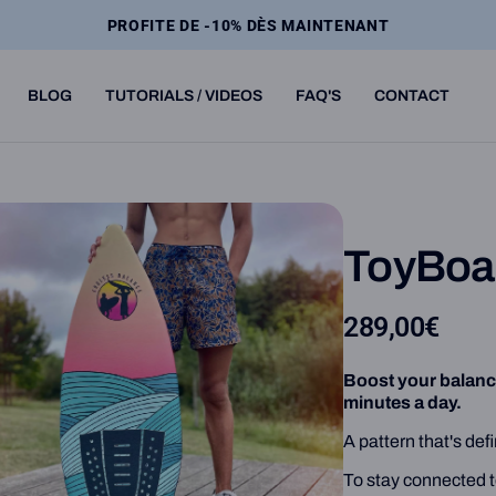
LIVRAISON GRATUITE EN FRANCE MÉTROPOLITAINE
BLOG
TUTORIALS / VIDEOS
FAQ'S
CONTACT
ToyBoa
289,00€
Boost your balance
minutes a day.
A pattern that's de
To stay connected to