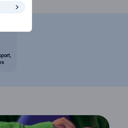
ube
port,
es