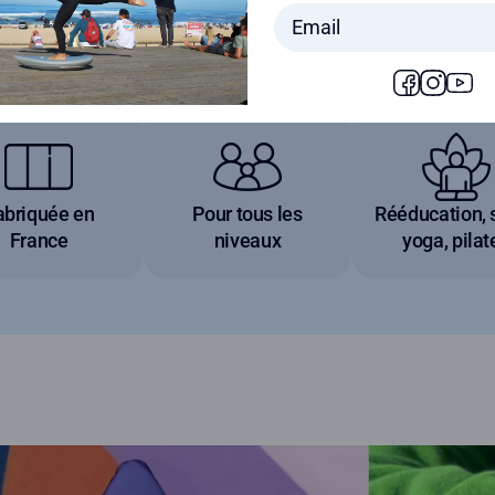
Facebook
Instagram
YouT
abriquée en
Pour tous les
Rééducation, s
France
niveaux
yoga, pilat