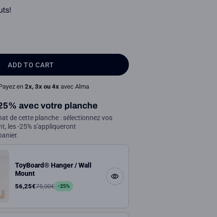
uts!
ADD TO CART
Payez en
2x, 3x ou 4x
avec Alma
25% avec votre planche
hat de cette planche : sélectionnez vos
t, les -25% s'appliqueront
anier.
ToyBoard® Hanger / Wall
Mount
56,25€
75,00€
-25%