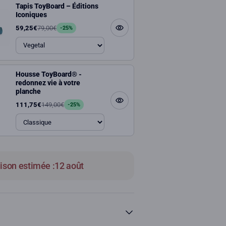
Tapis ToyBoard – Éditions
Iconiques
59,25€
79,00€
-25%
Housse ToyBoard® -
redonnez vie à votre
planche
111,75€
149,00€
-25%
aison estimée :
12 août