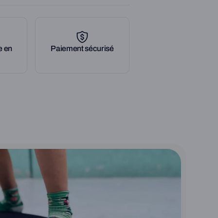
ateau d'équilibre, inspirée du surf, et
ourt dans le sud-ouest de la France. Elle
musculation/tonicité/équilibre dans toutes
assis, allongé...).
e en
Paiement sécurisé
s, leur apporter confiance en soi et
port à la maison, travailler ses muscles
bre, renforcer ses articulations... les
on sont variées !
pose d'une mousse développée pour
ctions les enfants et les adultes jusqu'a
male. Sa densité, 70k/m3, offre
té. Son format, 101cm x 38,2cm x 15,5cm à
ié pour dégager la surface nécessaire
 assis, à genoux ou allongé, ni plus, ni
matériau utilisé et ce format réduit à
 ToyBoard® un objet utile, agréable et
it son utilisation. Sur cette mousse, nous
sse, pour la rendre plus résistante et
personnaliser, lui donner des couleurs.