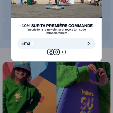
Pour tous les niveaux
-10% SUR TA PREMIÈRE COMMANDE
Rééducation, sport, yoga, pilates
Inscris-toi à la newsletter et reçois ton code
immédiatement
Facebook
Instagram
YouTube