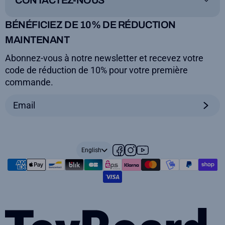
CONTACTEZ-NOUS
Legal notice
Terms and conditions
ToyBoard®
BÉNÉFICIEZ DE 10% DE RÉDUCTION
Secure payment
MAINTENANT
+33(0)5.59.01.14.19
Abonnez-vous à notre newsletter et recevez votre
contact@toyboard.fr
code de réduction de 10% pour votre première
lun, mar, jeu, ven 9am>4pm
commande.
English
Facebook
Instagram
YouTube