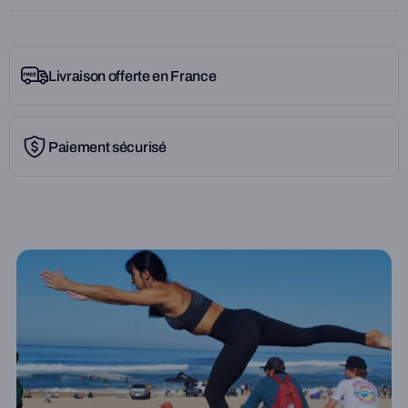
La ToyBoard® est un plateau d'équilibre, inspirée du surf, et
fabriquée en circuit court dans le sud-ouest de la France. Elle
permet de travailler musculation/tonicité/équilibre dans toutes les
positions (debout, assis, allongé...).
Livraison offerte en France
Jouer avec les enfants, leur apporter confiance en soi et
autonomie, faire du sport à la maison, travailler ses muscles
Paiement sécurisé
profonds et son équilibre, renforcer ses articulations... les
utilisations à la maison sont variées !
La ToyBoard® se compose d'une mousse développée pour
accueillir sans distinctions les enfants et les adultes jusqu'a 110KG
de manière optimale. Sa densité, 70k/m3, offre résistance et
longévité. Son format, 101cm x 38,2cm x 15,5cm à été
spécialement étudié pour dégager la surface nécessaire pour
travailler debout, assis, à genoux ou allongé, ni plus, ni moins. La
légèreté du matériau utilisé et ce format réduit à l'essentiel font de
la ToyBoard® un objet utile, agréable et maniable, quel que soit son
utilisation. Sur cette mousse, nous venons enfiler une housse, pour
la rendre plus résistante et aussi pour pouvoir la personnaliser, lui
donner des couleurs.