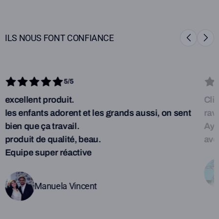
ILS NOUS FONT CONFIANCE
5/5
excellent produit.
Cli
les enfants adorent et les grands aussi, on sent
rav
bien que ça travail.
Aya
produit de qualité, beau.
ave
Equipe super réactive
Manuela Vincent